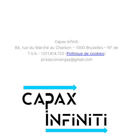
Capax Infiniti
84, rue du Marché au Charbon – 1000 Bruxelles – N° de
T.V.A. : 1.011.814.720 (
Politique de cookies
)
prixduromangay@gmail.com