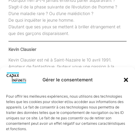
Pourquoi n’en a-t-il jamais entendu parler auparavant ?
S’agit-il de la phase suivante de l’évolution de l’homme ?
D’une maladie rare ? Ou d’une malédiction ?
De quoi inquiéter le jeune homme.
D’autant que ses yeux se mettent à briller étrangement et
que des garçons disparaissent.
Kevin Clausier
Kevin Clausier est né à Saint-Nazaire le 10 avril 1991.
Amateur de fantastique, l’auteur voue une passion à la
lecture d’auteurs comme Maurice Druon ou Roald Dahl et
Gérer le consentement
débute l’écriture dès son plus jeune âge.
À dix-neuf ans, il écrit son premier roman,
« Dans le noir »
,
qui ne sera pas publié.
Pour offrir les meilleures expériences, nous utilisons des technologies
À partir de l’âge de 21 ans, ses histoires prennent vie sur
telles que les cookies pour stocker et/ou accéder aux informations des
scène, dans des spectacles musicaux originaux tels que
appareils. Le fait de consentir à ces technologies nous permettra de
traiter des données telles que le comportement de navigation ou les ID
« Salem, une histoire de sorcière »
,
« Cluedo, une histoire de
uniques sur ce site. Le fait de ne pas consentir ou de retirer son
suspects »
ou encore
« Objection Votre honneur ! »
.
consentement peut avoir un effet négatif sur certaines caractéristiques
D’un rien, l’auteur imagine des mondes où se mélangent
et fonctions.
fantastique, humour et absurde, avec pour unique but :