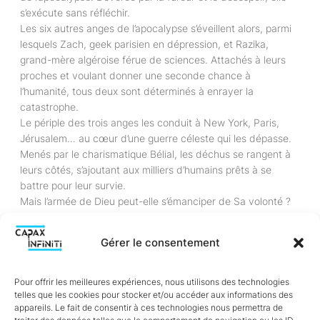
s’exécute sans réfléchir.
Les six autres anges de l’apocalypse s’éveillent alors, parmi
lesquels Zach, geek parisien en dépression, et Razika,
grand-mère algéroise férue de sciences. Attachés à leurs
proches et voulant donner une seconde chance à
l’humanité, tous deux sont déterminés à enrayer la
catastrophe.
Le périple des trois anges les conduit à New York, Paris,
Jérusalem… au cœur d’une guerre céleste qui les dépasse.
Menés par le charismatique Bélial, les déchus se rangent à
leurs côtés, s’ajoutant aux milliers d’humains prêts à se
battre pour leur survie.
Mais l’armée de Dieu peut-elle s’émanciper de Sa volonté ?
Auriane Velten
Gérer le consentement
Auriane Velten naquit en 1991 dans la plaine d’Alsace, mais
les premières contrées qu’elle arpenta furent le pays d’Oz et
Pour offrir les meilleures expériences, nous utilisons des technologies
telles que les cookies pour stocker et/ou accéder aux informations des
la Terre du Milieu. Par la suite, elle refusa de passer plus
appareils. Le fait de consentir à ces technologies nous permettra de
d’un quart de son temps dans la réalité. Elle y parvint sans