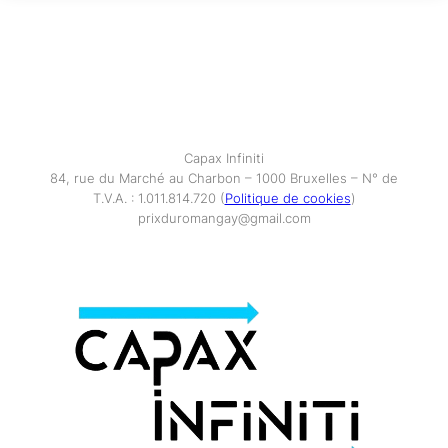
Capax Infiniti
84, rue du Marché au Charbon – 1000 Bruxelles – N° de
T.V.A. : 1.011.814.720 (
Politique de cookies
)
prixduromangay@gmail.com